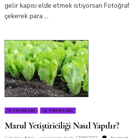
gelir kapısı elde etmek istiyorsan Fotoğraf
çekerek para …
İŞ FIKIRLERI
İŞ ÖNERILERI
Marul Yetiştiriciliği Nasıl Yapılır?
Marul
Geliştirici:
fulya
güncelleme tarihi
17/06/2022
bir yorum