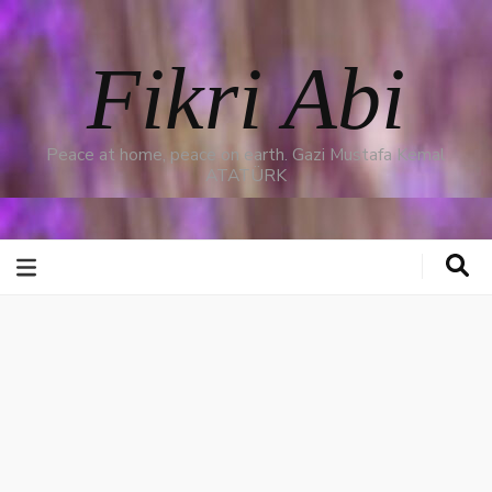
Fikri Abi
Peace at home, peace on earth. Gazi Mustafa Kemal
ATATÜRK