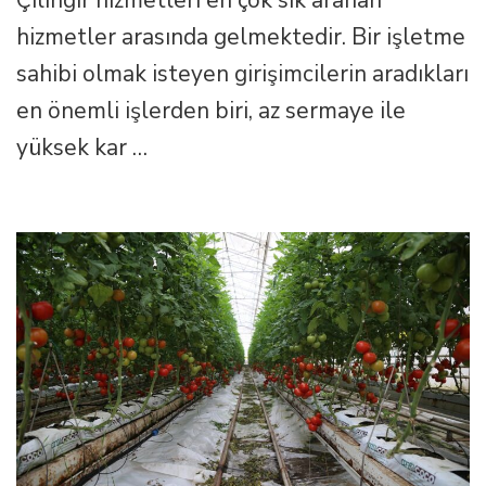
Çilingir hizmetleri en çok sık aranan
Açma
hizmetler arasında gelmektedir. Bir işletme
için
sahibi olmak isteyen girişimcilerin aradıkları
en önemli işlerden biri, az sermaye ile
yüksek kar …