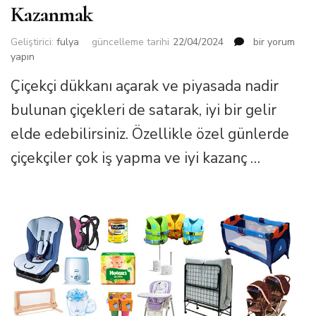
Kazanmak
Çiçekçi
Geliştirici:
fulya
güncelleme tarihi
22/04/2024
bir yorum
Dükkanı
yapın
Açarak
Çiçekçi dükkanı açarak ve piyasada nadir
Para
Kazanmak
bulunan çiçekleri de satarak, iyi bir gelir
için
elde edebilirsiniz. Özellikle özel günlerde
çiçekçiler çok iş yapma ve iyi kazanç …