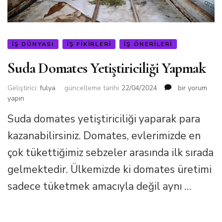
IŞ DÜNYASI
İŞ FIKIRLERI
İŞ ÖNERILERI
Suda Domates Yetiştiriciliği Yapmak
Suda
Geliştirici:
fulya
güncelleme tarihi
22/04/2024
bir yorum
Domates
yapın
Yetiştiriciliği
Suda domates yetiştiriciliği yaparak para
Yapmak
için
kazanabilirsiniz. Domates, evlerimizde en
çok tükettiğimiz sebzeler arasında ilk sırada
gelmektedir. Ülkemizde ki domates üretimi
sadece tüketmek amacıyla değil aynı …