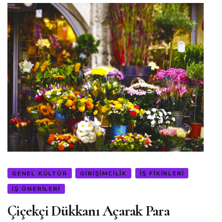
GENEL KÜLTÜR
GIRIŞIMCILIK
İŞ FIKIRLERI
İŞ ÖNERILERI
Çiçekçi Dükkanı Açarak Para