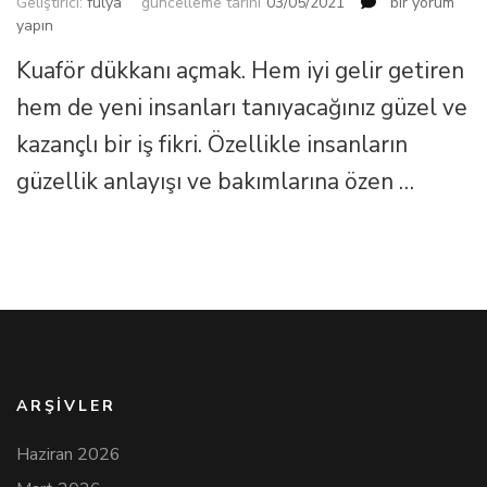
Kuaför
Geliştirici:
fulya
güncelleme tarihi
03/05/2021
bir yorum
Dükkanı
yapın
Açmak
Kuaför dükkanı açmak. Hem iyi gelir getiren
için
Gerekenler
hem de yeni insanları tanıyacağınız güzel ve
için
kazançlı bir iş fikri. Özellikle insanların
güzellik anlayışı ve bakımlarına özen …
ARŞIVLER
Haziran 2026