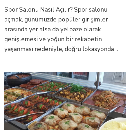
Açarak
Spor Salonu Nasıl Açılır? Spor salonu
Para
Kazanmak
açmak, günümüzde popüler girişimler
için
arasında yer alsa da yelpaze olarak
genişlemesi ve yoğun bir rekabetin
yaşanması nedeniyle, doğru lokasyonda …