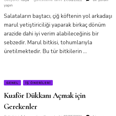
Yetiştiriciliği
yapın
Nasıl
Salataların baştacı, çiğ köftenin yol arkadaşı
Yapılır?
için
marul yetiştiriciliği yaparak birkaç dönüm
arazide dahi iyi verim alabileceğinis bir
sebzedir. Marul bitkisi, tohumlarıyla
üretilmektedir. Bu tür bitkilerin …
GENEL
İŞ ÖNERILERI
Kuaför Dükkanı Açmak için
Gerekenler