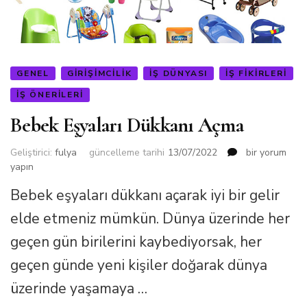
GENEL
GIRIŞIMCILIK
IŞ DÜNYASI
İŞ FIKIRLERI
İŞ ÖNERILERI
Bebek Eşyaları Dükkanı Açma
Bebek
Geliştirici:
fulya
güncelleme tarihi
13/07/2022
bir yorum
Eşyaları
yapın
Dükkanı
Bebek eşyaları dükkanı açarak iyi bir gelir
Açma
için
elde etmeniz mümkün. Dünya üzerinde her
geçen gün birilerini kaybediyorsak, her
geçen günde yeni kişiler doğarak dünya
üzerinde yaşamaya …