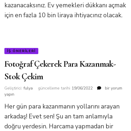
kazanacaksınız. Ev yemekleri dükkanı açmak
için en fazla 10 bin liraya ihtiyacınız olacak.
İŞ ÖNERILERI
Fotoğraf Çekerek Para Kazanmak-
Stok Çekim
Fotoğraf
Geliştirici:
fulya
güncelleme tarihi
19/06/2022
bir yorum
Çekerek
yapın
Para
Her gün para kazanmanın yollarını arayan
Kazanmak-
Stok
arkadaş! Evet sen! Şu an tam anlamıyla
Çekim
için
doğru yerdesin. Harcama yapmadan bir