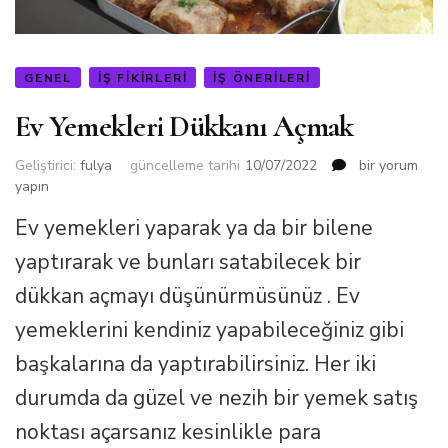
GENEL
İŞ FIKIRLERI
İŞ ÖNERILERI
Ev Yemekleri Dükkanı Açmak
Ev
Geliştirici:
fulya
güncelleme tarihi
10/07/2022
bir yorum
Yemekleri
yapın
Dükkanı
Ev yemekleri yaparak ya da bir bilene
Açmak
için
yaptırarak ve bunları satabilecek bir
dükkan açmayı düşünürmüsünüz . Ev
yemeklerini kendiniz yapabileceğiniz gibi
başkalarına da yaptırabilirsiniz. Her iki
durumda da güzel ve nezih bir yemek satış
noktası açarsanız kesinlikle para