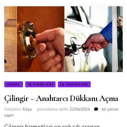
GENEL
İŞ FIKIRLERI
İŞ ÖNERILERI
Çilingir – Anahtarcı Dükkanı Açma
Çilingir
Geliştirici:
fulya
güncelleme tarihi
22/04/2024
bir yorum
–
yapın
Anahtarcı
Dükkanı