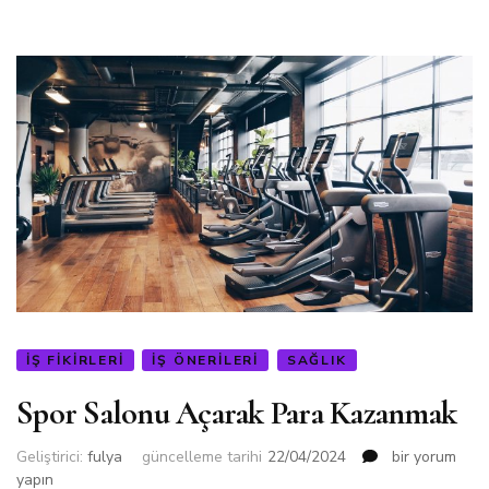
İŞ FIKIRLERI
İŞ ÖNERILERI
SAĞLIK
Spor Salonu Açarak Para Kazanmak
Spor
Geliştirici:
fulya
güncelleme tarihi
22/04/2024
bir yorum
Salonu
yapın