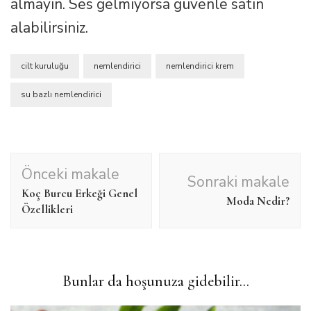
almayın. Ses gelmiyorsa güvenle satın
alabilirsiniz.
cilt kuruluğu
nemlendirici
nemlendirici krem
su bazlı nemlendirici
Yazı
Önceki makale
Sonraki makale
dolaşımı
Koç Burcu Erkeği Genel
Moda Nedir?
Özellikleri
Bunlar da hoşunuza gidebilir...