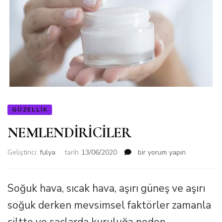
GÜZELLIK
NEMLENDİRİCİLER
NEMLENDİRİCİLER
Geliştirici:
fulya
tarih
13/06/2020
bir yorum yapın
için
Soğuk hava, sıcak hava, aşırı güneş ve aşırı
soğuk derken mevsimsel faktörler zamanla
ciltte ve saçlarda kuruluğa neden