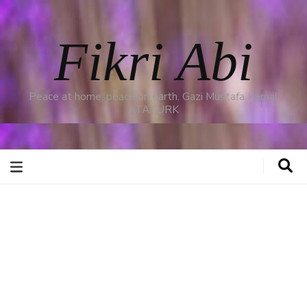
Fikri Abi
Peace at home, peace on earth. Gazi Mustafa Kemal
ATATÜRK