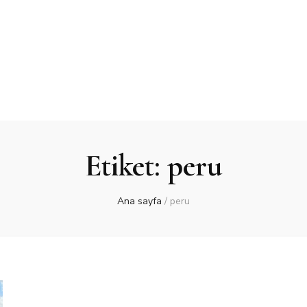
Etiket:
peru
Ana sayfa
/
peru