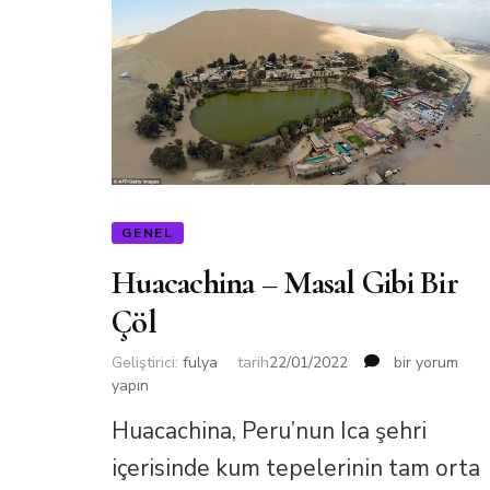
GENEL
Huacachina – Masal Gibi Bir
Çöl
Huacachina
Geliştirici:
fulya
tarih
22/01/2022
bir yorum
–
yapın
Masal
Huacachina, Peru’nun Ica şehri
Gibi
Bir
içerisinde kum tepelerinin tam orta
Çöl