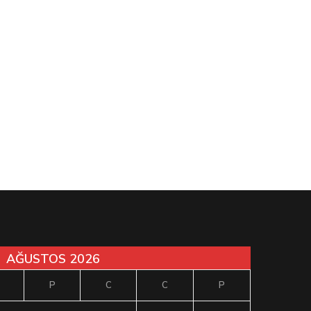
AĞUSTOS 2026
P
C
C
P