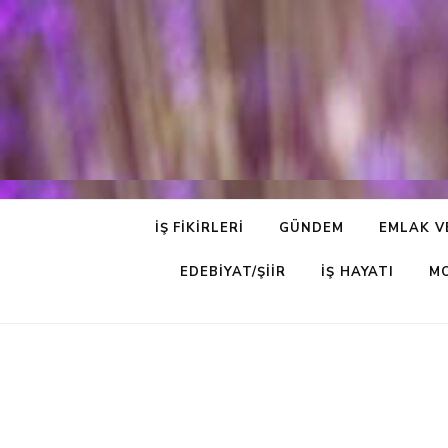
İŞ FIKIRLERI
GÜNDEM
EMLAK V
EDEBIYAT/ŞIIR
İŞ HAYATI
M