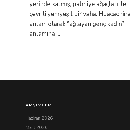
için
yerinde kalmış, palmiye ağaçları ile
çevrili yemyeşil bir vaha. Huacachin
anlam olarak ‘’ağlayan genç kadın’’
anlamına …
ARŞIVLER
Haziran 2026
Mart 2026