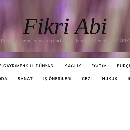
Fikri Abi
Peace at home, peace on earth. Gazi Mustafa Kemal ATATÜRK
E GAYRIMENKUL DÜNYASI
SAĞLIK
EĞITIM
BURÇ
ODA
SANAT
İŞ ÖNERILERI
GEZI
HUKUK