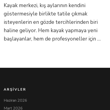
En
Kayak merkezi, kış aylarının kendini
Ünlü
6
göstermesiyle birlikte tatile çıkmak
Kayak
Merkezi
isteyenlerin en gözde tercihlerinden biri
için
haline geliyor. Hem kayak yapmaya yeni
başlayanlar, hem de profesyoneller için …
ARŞIVLER
Haziran 2026
Mart 2026