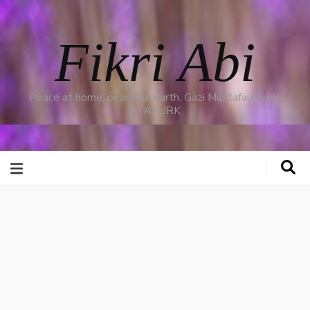
Fikri Abi
Peace at home, peace on earth. Gazi Mustafa Kemal
ATATÜRK