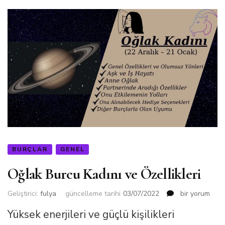
BURÇLAR
GENEL
Oğlak Burcu Kadını ve Özellikleri
Oğlak
Geliştirici:
fulya
güncelleme tarihi
03/07/2022
bir yorum
Burcu
Yüksek enerjileri ve güçlü kişilikleri
Kadını
ve