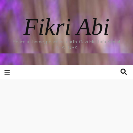
Fikri Abi
Peace at home, peace on earth. Gazi Mustafa Kemal
ATATÜRK