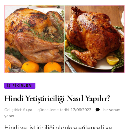
İŞ FIKIRLERI
Hindi Yetiştiriciliği Nasıl Yapılır?
Hindi
Geliştirici:
fulya
güncelleme tarihi
17/06/2022
bir yorum
Yetiştiriciliği
yapın
Nasıl
Hindi yetiştiriciliği oldukça eğlenceli ve
Yapılır?