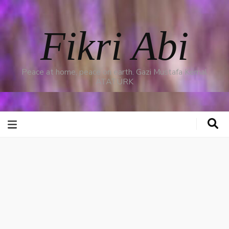
Fikri Abi
Peace at home, peace on earth. Gazi Mustafa Kemal
ATATÜRK