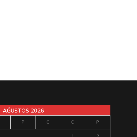
AĞUSTOS 2026
P
C
C
P
1
2