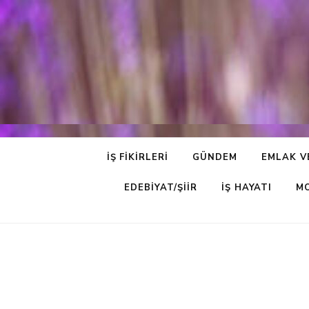
İŞ FIKIRLERI
GÜNDEM
EMLAK V
EDEBIYAT/ŞIIR
İŞ HAYATI
M