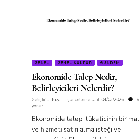
GENEL
GENEL KÜLTÜR
GÜNDEM
Ekonomide Talep Nedir,
Belirleyicileri Nelerdir?
E
Geliştirici:
fulya
güncelleme tarihi
04/03/2026
T
yorum
N
Ekonomide talep, tüketicinin bir ma
Be
N
ve hizmeti satın alma isteği ve
iç