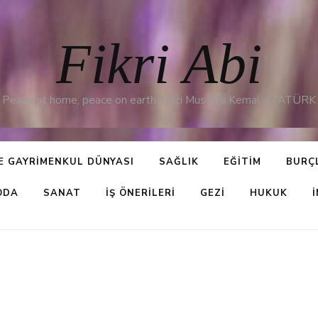
Fikri Abi
Peace at home, peace on earth. Gazi Mustafa Kemal ATATÜRK
E GAYRIMENKUL DÜNYASI
SAĞLIK
EĞITIM
BURÇ
ODA
SANAT
İŞ ÖNERILERI
GEZI
HUKUK