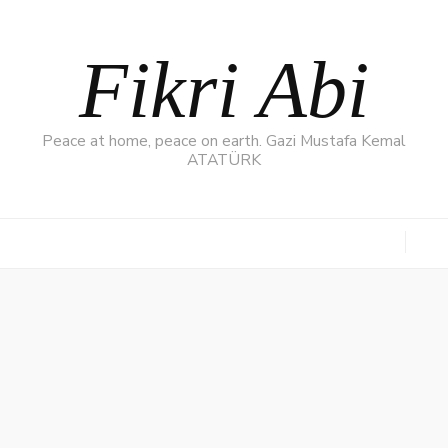
Fikri Abi
Peace at home, peace on earth. Gazi Mustafa Kemal
ATATÜRK