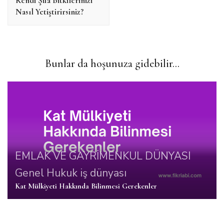
Kendi Şifa Bitkilerinizi
Nasıl Yetiştirirsiniz?
Bunlar da hoşunuza gidebilir...
EMLAK VE GAYRİMENKUL DÜNYASI
Genel
Hukuk
iş dünyası
Kat Mülkiyeti Hakkında Bilinmesi Gerekenler