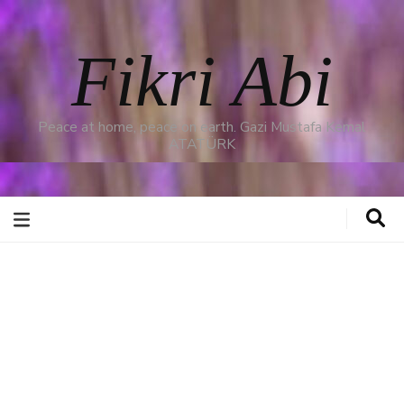
Fikri Abi
Peace at home, peace on earth. Gazi Mustafa Kemal
ATATÜRK