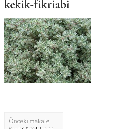
kekik-fikriabi
Yazı
Önceki makale
dolaşımı