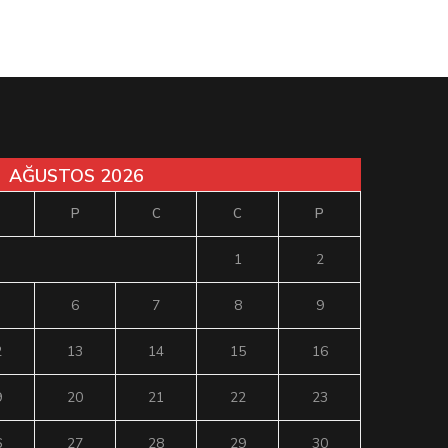
AĞUSTOS 2026
P
C
C
P
1
2
6
7
8
9
2
13
14
15
16
9
20
21
22
23
6
27
28
29
30