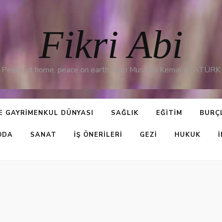
Fikri Abi
Peace at home, peace on earth. Gazi Mustafa Kemal ATATÜRK
E GAYRIMENKUL DÜNYASI
SAĞLIK
EĞITIM
BURÇ
ODA
SANAT
İŞ ÖNERILERI
GEZI
HUKUK