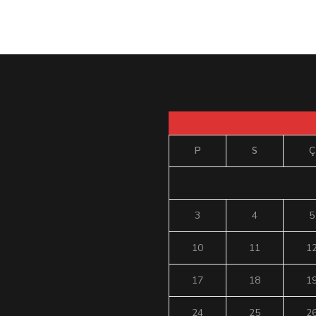
P
S
Ç
3
4
5
10
11
1
17
18
1
24
25
2