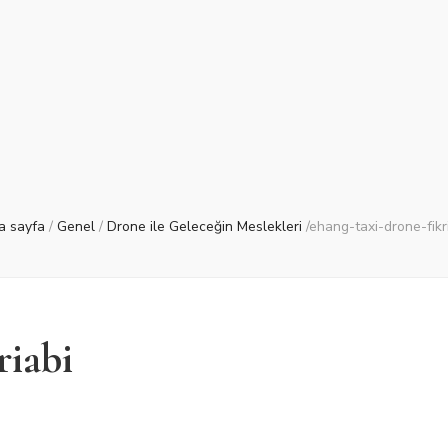
a sayfa
/
Genel
/
Drone ile Geleceğin Meslekleri
/
ehang-taxi-drone-fikr
riabi