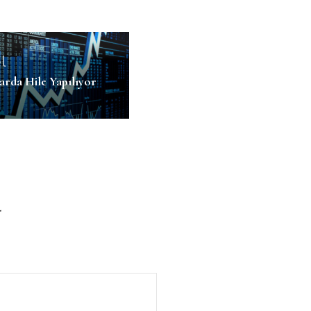
l
arda Hile Yapılıyor
r