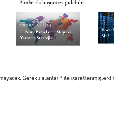
Bunlar da hoşunuza gidebilir...
Gene
Genel Kültür
Borsal
E-Posta Pazarlama: Müşteri
Mu?
Yaratma Stratejisi
nmayacak.
Gerekli alanlar
*
ile işaretlenmişlerdi