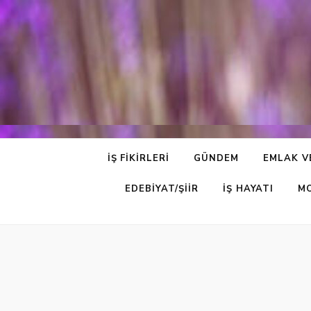
İŞ FIKIRLERI
GÜNDEM
EMLAK V
EDEBIYAT/ŞIIR
İŞ HAYATI
M