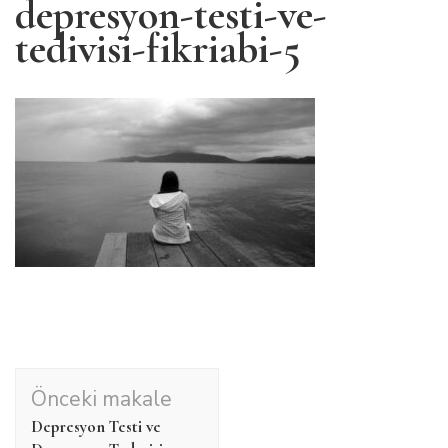
depresyon-testi-ve-
tedivisi-fikriabi-5
Yazı
Önceki makale
dolaşımı
Depresyon Testi ve