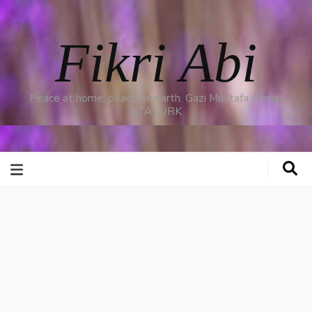
Fikri Abi
Peace at home, peace on earth. Gazi Mustafa Kemal
ATATÜRK