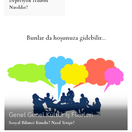
Depresyon Tedavisi
Nasıldır?
Bunlar da hoşunuza gidebilir...
Genel
Genel Kültür
İş Fikirleri
Sosyal Bilimci Kimdir? Nasıl Yetişir?