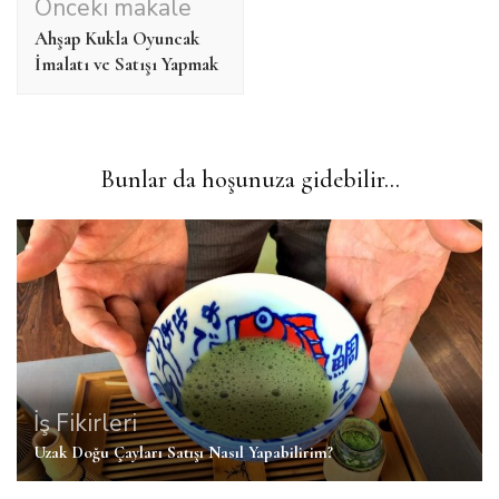
Önceki makale
dolaşımı
Ahşap Kukla Oyuncak
İmalatı ve Satışı Yapmak
Bunlar da hoşunuza gidebilir...
İş Fikirleri
Uzak Doğu Çayları Satışı Nasıl Yapabilirim?