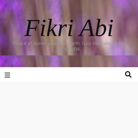
Fikri Abi
Peace at home, peace on earth. Gazi Mustafa Kemal
ATATÜRK